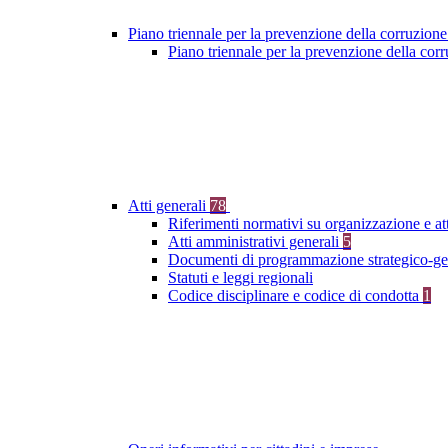
Piano triennale per la prevenzione della corruzione
Piano triennale per la prevenzione della co
Atti generali
78
Riferimenti normativi su organizzazione e at
Atti amministrativi generali
5
Documenti di programmazione strategico-ge
Statuti e leggi regionali
Codice disciplinare e codice di condotta
1