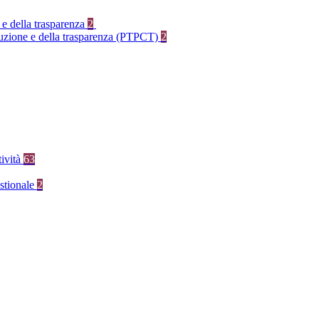
 e della trasparenza
2
rruzione e della trasparenza (PTPCT)
2
tività
63
stionale
2