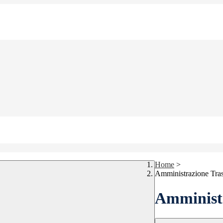
Home
>
Amministrazione Tra
Amministr