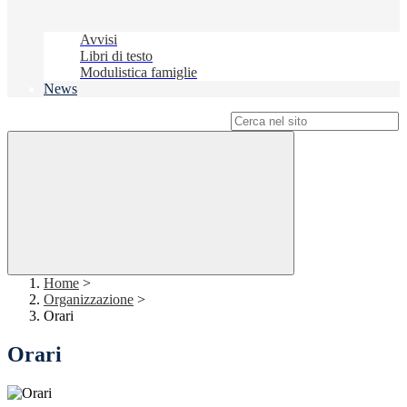
Avvisi
Libri di testo
Modulistica famiglie
News
Campo di ricerca per le pagine del sito
Home
>
Organizzazione
>
Orari
Orari