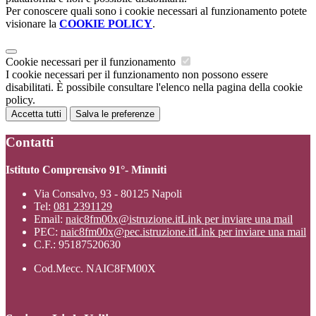
Per conoscere quali sono i cookie necessari al funzionamento potete
visionare la
COOKIE POLICY
.
Cookie necessari per il funzionamento
I cookie necessari per il funzionamento non possono essere
disabilitati. È possibile consultare l'elenco nella pagina della cookie
policy.
Accetta tutti
Salva le preferenze
Contatti
Istituto Comprensivo 91°- Minniti
Via Consalvo, 93 - 80125 Napoli
Tel:
081 2391129
Email:
naic8fm00x@istruzione.it
Link per inviare una mail
PEC:
naic8fm00x@pec.istruzione.it
Link per inviare una mail
C.F.: 95187520630
Cod.Mecc. NAIC8FM00X