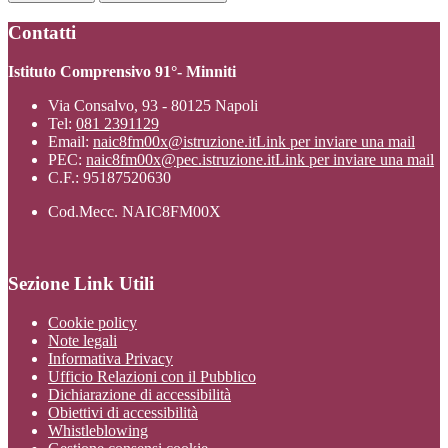
Contatti
Istituto Comprensivo 91°- Minniti
Via Consalvo, 93 - 80125 Napoli
Tel:
081 2391129
Email:
naic8fm00x@istruzione.it
Link per inviare una mail
PEC:
naic8fm00x@pec.istruzione.it
Link per inviare una mail
C.F.: 95187520630
Cod.Mecc. NAIC8FM00X
Sezione Link Utili
Cookie policy
Note legali
Informativa Privacy
Ufficio Relazioni con il Pubblico
Dichiarazione di accessibilità
Obiettivi di accessibilità
Whistleblowing