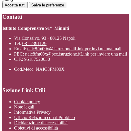
Accetta tutti
Salva le preferenze
Contatti
Istituto Comprensivo 91°- Minniti
Via Consalvo, 93 - 80125 Napoli
Tel:
081 2391129
Email:
naic8fm00x@istruzione.it
Link per inviare una mail
PEC:
naic8fm00x@pec.istruzione.it
Link per inviare una mail
C.F.: 95187520630
Cod.Mecc. NAIC8FM00X
Sezione Link Utili
Cookie policy
Note legali
Informativa Privacy
Ufficio Relazioni con il Pubblico
Dichiarazione di accessibilità
Obiettivi di accessibilità