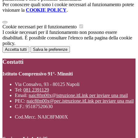
Per conoscere quali sono i cookie necessari al funzionamento potete
visionare la
COOKIE POLICY
.
Cookie necessari per il funzionamento
I cookie necessari per il funzionamento non possono essere
disabilitati. È possibile consultare l'elenco nella pagina della cookie
policy.
Accetta tutti
Salva le preferenze
Contatti
Istituto Comprensivo 91°- Minniti
Via Consalvo, 93 - 80125 Napoli
Tel:
081 2391129
Email:
naic8fm00x@istruzione.it
Link per inviare una mail
PEC:
naic8fm00x@pec.istruzione.it
Link per inviare una mail
C.F.: 95187520630
Cod.Mecc. NAIC8FM00X