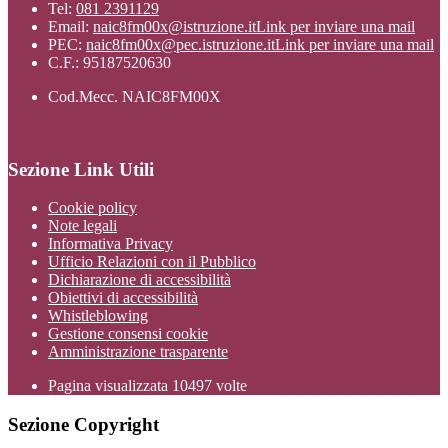
Tel:
081 2391129
Email:
naic8fm00x@istruzione.it
Link per inviare una mail
PEC:
naic8fm00x@pec.istruzione.it
Link per inviare una mail
C.F.: 95187520630
Cod.Mecc. NAIC8FM00X
Sezione Link Utili
Cookie policy
Note legali
Informativa Privacy
Ufficio Relazioni con il Pubblico
Dichiarazione di accessibilità
Obiettivi di accessibilità
Whistleblowing
Gestione consensi cookie
Amministrazione trasparente
Pagina visualizzata
10497
volte
Sezione Copyright